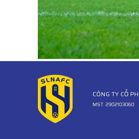
CÔNG TY CỔ P
MST: 2902103060