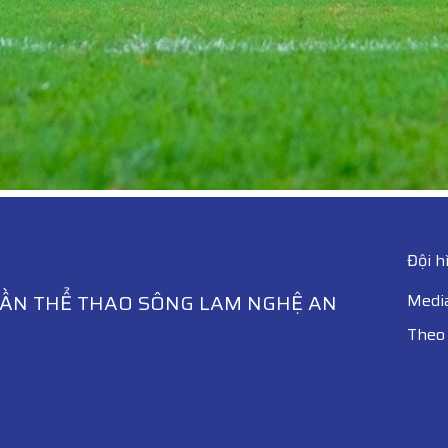
Đội h
HẦN THỂ THAO SÔNG LAM NGHỆ AN
Medi
Theo 