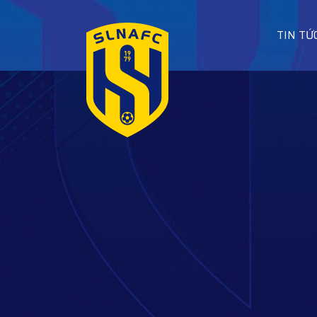
TIN TỨ