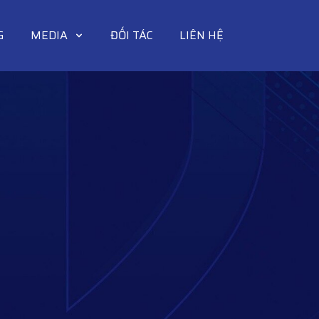
G
MEDIA
ĐỐI TÁC
LIÊN HỆ