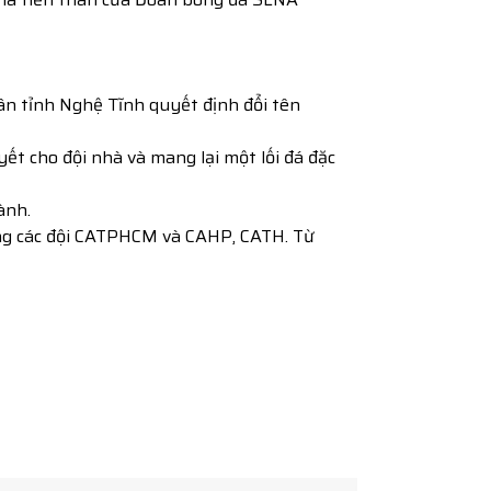
n tỉnh Nghệ Tĩnh quyết định đổi tên
 cho đội nhà và mang lại một lối đá đặc
ành.
cùng các đội CATPHCM và CAHP, CATH. Từ