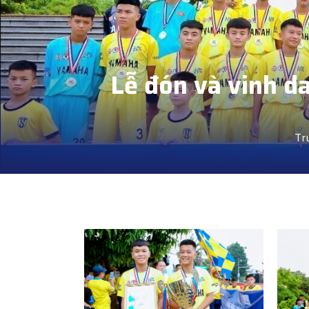
Lễ đón và vinh d
Tr