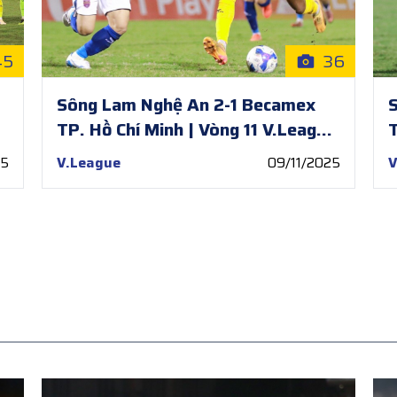
45
36
Sông Lam Nghệ An 2-1 Becamex
S
TP. Hồ Chí Minh | Vòng 11 V.League
T
2025/26
25
V.League
09/11/2025
V