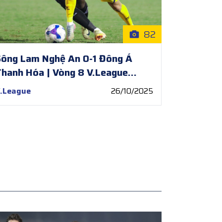
82
ông Lam Nghệ An 0-1 Đông Á
hanh Hóa | Vòng 8 V.League
2025/26
.League
26/10/2025