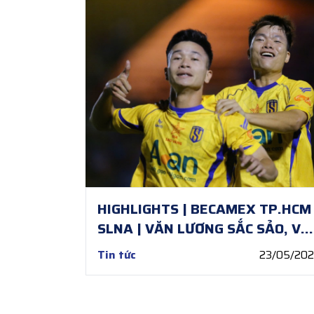
HIGHLIGHTS | BECAMEX TP.HCM 
SLNA | VĂN LƯƠNG SẮC SẢO, VĂ
BÌNH VỮNG VÀNG
Tin tức
23/05/20