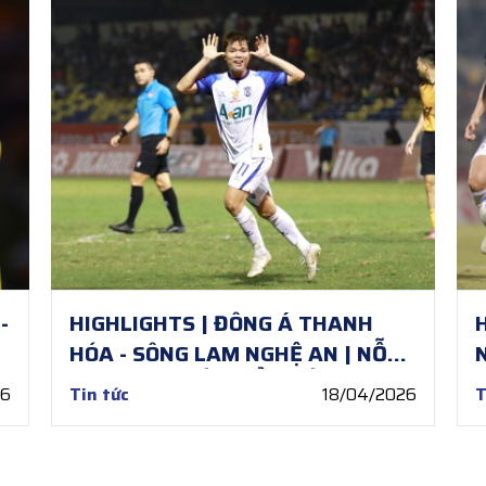
-
HIGHLIGHTS | ĐÔNG Á THANH
N
HÓA - SÔNG LAM NGHỆ AN | NỖ
LỰC GIÀNH LẤY ĐIỂM SỐ
26
Tin tức
18/04/2026
T