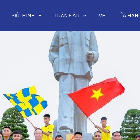
C
ĐỘI HÌNH
TRẬN ĐẤU
VÉ
CỬA HÀN