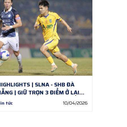
HIGHLIGHTS | SLNA - SHB ĐÀ
NẴNG | GIỮ TRỌN 3 ĐIỂM Ở LẠI
CHẢO LỬA
in tức
10/04/2026