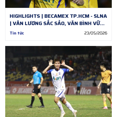
HIGHLIGHTS | BECAMEX TP.HCM - SLNA
| VĂN LƯƠNG SẮC SẢO, VĂN BÌNH VỮNG
VÀNG
Tin tức
23/05/2026