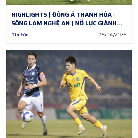
HIGHLIGHTS | ĐÔNG Á THANH HÓA -
SÔNG LAM NGHỆ AN | NỖ LỰC GIÀNH
LẤY ĐIỂM SỐ
Tin tức
18/04/2026