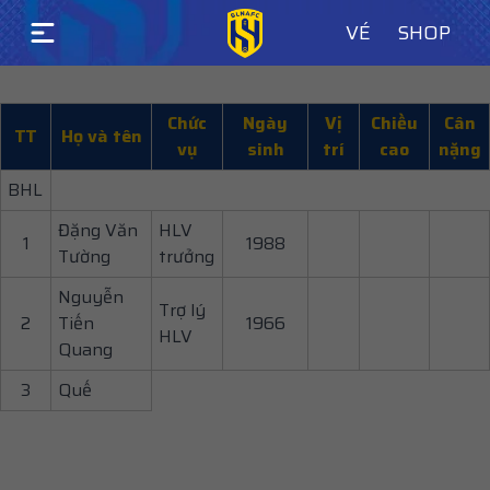
VÉ
SHOP
Chức
Ngày
Vị
Chiều
Cân
TT
Họ và tên
vụ
sinh
trí
cao
nặng
BHL
Đặng Văn
HLV
1
1988
Tường
trưởng
Nguyễn
Trợ lý
2
Tiến
1966
HLV
Quang
3
Quế