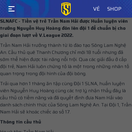
VÉ
SHOP
SLNAFC - Tiền vệ trẻ Trần Nam Hải được Huấn luyện viên
trưởng Nguyễn Huy Hoàng đôn lên đội 1 để chuẩn bị cho
giai đoạn lượt về V.League 2022.
Trần Nam Hải trưởng thành từ lò đào tạo Sông Lam Nghệ
An. Cầu thủ quê Thanh Chương chỉ mới 18 tuổi nhưng đã
sớm thể hiện được tài năng nổi trội. Qua các giải đấu ở cấp
đội trẻ, Nam Hải luôn chứng tỏ là một trong những nhân tố
quan trọng trong đội hình của đội bóng.
Trải qua hơn 1 tháng ăn tập cùng Đội 1 SLNA, huấn luyện
viên Nguyễn Huy Hoàng cùng các trợ lý nhận thấy đây là
cầu thủ có tiềm năng và đã quyết định đưa Nam Hải vào
danh sách chính thức của Sông Lam Nghệ An. Tại Đội 1, Trần
Nam Hải sẽ khoác chiếc áo số 17.
Thông tin cầu thủ
Họ và tên: Trần Nam Hải.