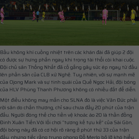
Bầu không khí cuồng nhiệt trên các khán đài đã giúp 2 đội
có được sự hưng phấn ngay khi trọng tài thổi còi khai cuộc.
Đội chủ sân Thống Nhất đã cố gắng gây sức ép ngay từ đầu
lên phần sân của CLB xứ Nghệ. Tuy nhiên, với sự mạnh mẽ
của Ojong Mark và sự tinh quái của Quế Ngọc Hải, đội bóng
của HLV Phùng Thanh Phương không có nhiều đất để diễn.
Một điều không may mắn cho SLNA đó là việc Văn Đức phải
rời sân do chấn thương, chỉ sau chưa đầy 20 phút của trận
đấu. Người đóng thế cho tiền vệ khoác áo 20 là thần đồng
Đinh Xuân Tiến.Với lối chơi “tương kế tựu kế” của Sài Gòn,
đội bóng này đã có cơ hội rõ ràng ở phút thứ 33 của trận
đấu, nhưng tiếc rằng trung phong Đỗ Merlo bỏ lỡ khó hiểu