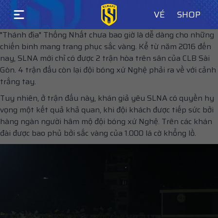
VÉ
SHOP
"Thánh địa" Thống Nhất chưa bao giờ là dễ dàng cho những
chiến binh mang trang phục sắc vàng. Kể từ năm 2016 đến
nay, SLNA mới chỉ có được 2 trận hòa trên sân của CLB Sài
Gòn. 4 trận đấu còn lại đội bóng xứ Nghệ phải ra về với cảnh
trắng tay.
Tuy nhiên, ở trận đấu này, khán giả yêu SLNA có quyền hy
vọng một kết quả khả quan, khi đội khách được tiếp sức bởi
hàng ngàn người hâm mộ đội bóng xứ Nghệ. Trên các khán
đài được bao phủ bởi sắc vàng của 1.000 lá cờ khổng lồ.