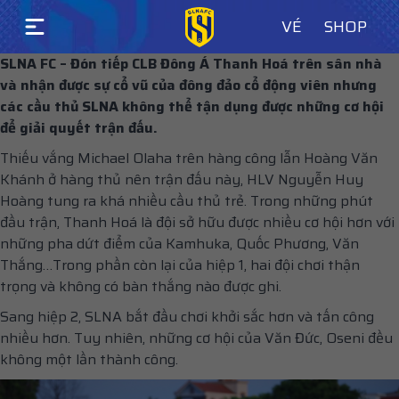
VÉ
SHOP
SLNA FC – Đón tiếp CLB Đông Á Thanh Hoá trên sân nhà
và nhận được sự cổ vũ của đông đảo cổ động viên nhưng
các cầu thủ SLNA không thể tận dụng được những cơ hội
để giải quyết trận đấu.
Thiếu vắng Michael Olaha trên hàng công lẫn Hoàng Văn
Khánh ở hàng thủ nên trận đấu này, HLV Nguyễn Huy
Hoàng tung ra khá nhiều cầu thủ trẻ. Trong những phút
đầu trận, Thanh Hoá là đội sở hữu được nhiều cơ hội hơn với
những pha dứt điểm của Kamhuka, Quốc Phương, Văn
Thắng…Trong phần còn lại của hiệp 1, hai đội chơi thận
trọng và không có bàn thắng nào được ghi.
Sang hiệp 2, SLNA bắt đầu chơi khởi sắc hơn và tấn công
nhiều hơn. Tuy nhiên, những cơ hội của Văn Đức, Oseni đều
không một lần thành công.